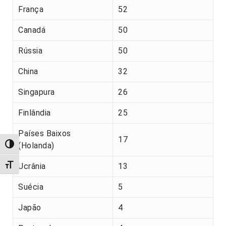
França
52
Canadá
50
Rússia
50
China
32
Singapura
26
Finlândia
25
Países Baixos
17
(Holanda)
Alternar alto contraste
Alternar tamanho da fonte
Ucrânia
13
Suécia
5
Japão
4