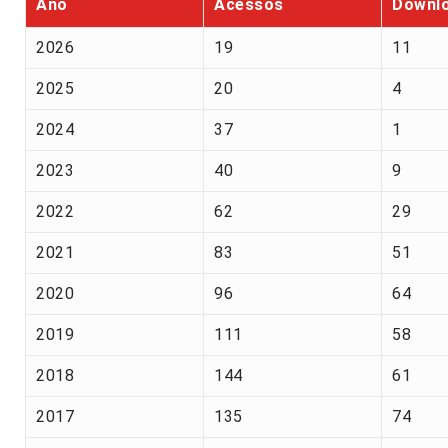
Ano
Acessos
Downl
2026
19
11
2025
20
4
2024
37
1
2023
40
9
2022
62
29
2021
83
51
2020
96
64
2019
111
58
2018
144
61
2017
135
74