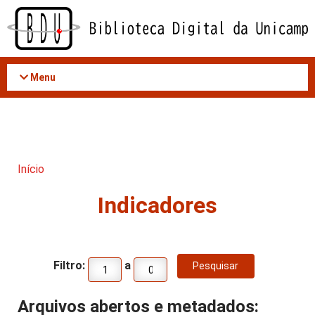
Acessar
o
conteúdo
Menu
Início
Indicadores
Filtro:
a
Arquivos abertos e metadados: