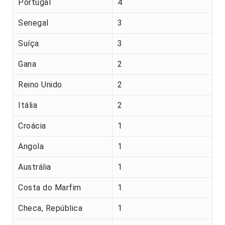
Portugal
4
Senegal
3
Suíça
3
Gana
2
Reino Unido
2
Itália
2
Croácia
1
Angola
1
Austrália
1
Costa do Marfim
1
Checa, República
1