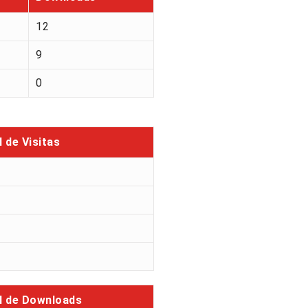
12
9
0
l de Visitas
l de Downloads