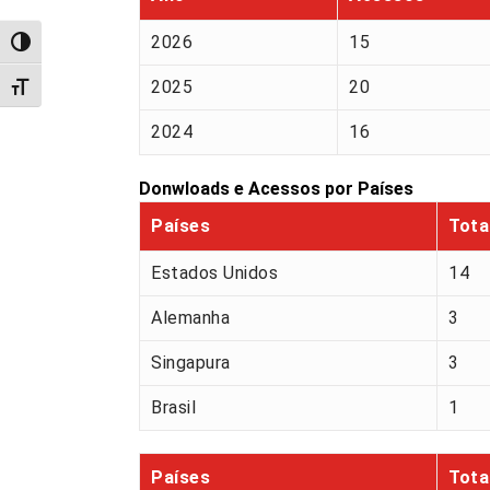
2026
15
Alternar alto contraste
2025
20
Alternar tamanho da fonte
2024
16
Donwloads e Acessos por Países
Países
Tota
Estados Unidos
14
Alemanha
3
Singapura
3
Brasil
1
Países
Tota