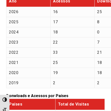
Ano
Acessos
Downl
2026
16
25
2025
17
8
2024
18
0
2023
22
7
2022
33
21
2021
25
18
2020
19
18
2019
2
2
Donwloads e Acessos por Países
Alternar alto contraste
Países
Total de Visitas
Alternar tamanho da fonte