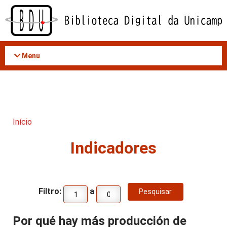
Acessar
o
conteúdo
Menu
Início
Indicadores
Filtro:
a
Por qué hay más producción de