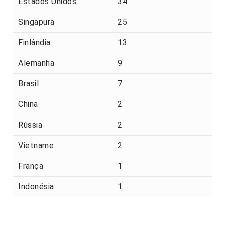
Estados Unidos
34
Singapura
25
Finlândia
13
Alemanha
9
Brasil
7
China
2
Rússia
2
Vietname
2
França
1
Indonésia
1