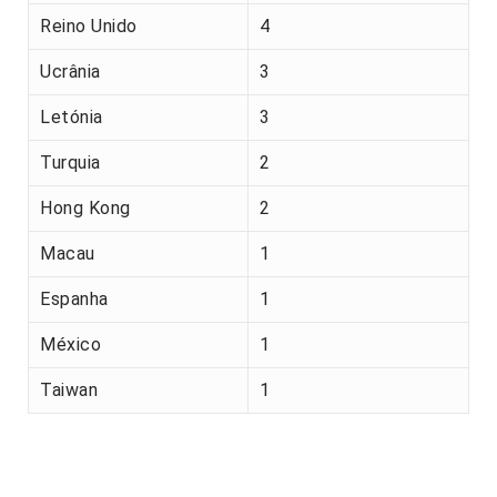
Reino Unido
4
Ucrânia
3
Letónia
3
Turquia
2
Hong Kong
2
Macau
1
Espanha
1
México
1
Taiwan
1