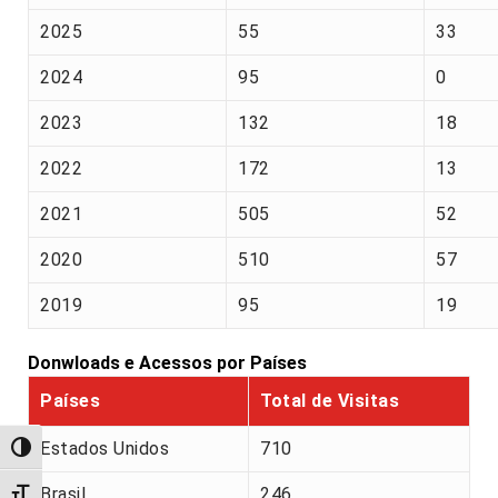
2025
55
33
2024
95
0
2023
132
18
2022
172
13
2021
505
52
2020
510
57
2019
95
19
Donwloads e Acessos por Países
Países
Total de Visitas
Estados Unidos
710
Alternar alto contraste
Brasil
246
Alternar tamanho da fonte