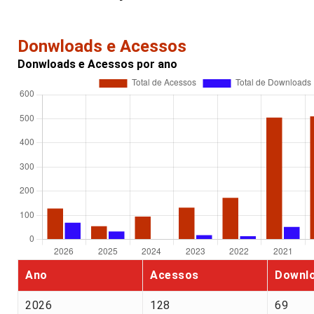
Donwloads e Acessos
Donwloads e Acessos por ano
Ano
Acessos
Downl
2026
128
69