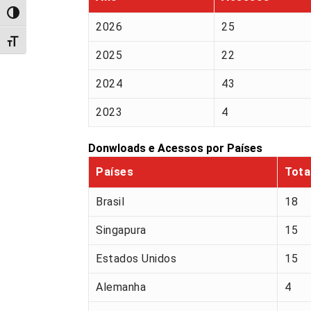
Alternar alto contraste
2026
25
Alternar tamanho da fonte
2025
22
2024
43
2023
4
Donwloads e Acessos por Países
Países
Tota
Brasil
18
Singapura
15
Estados Unidos
15
Alemanha
4