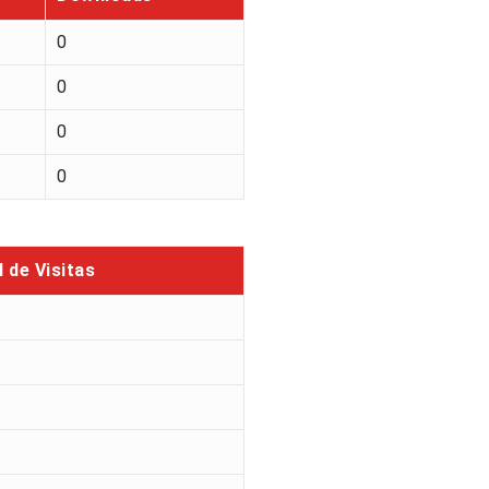
0
0
0
0
l de Visitas