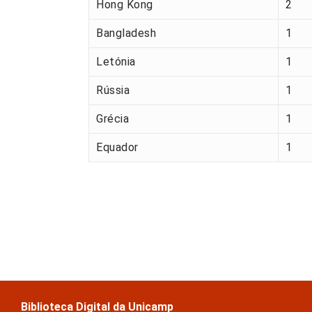
Hong Kong
2
Bangladesh
1
Letónia
1
Rússia
1
Grécia
1
Equador
1
Biblioteca Digital da Unicamp