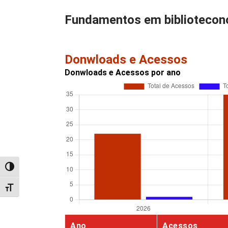
Fundamentos em bibliotecono
Donwloads e Acessos
Donwloads e Acessos por ano
Alternar alto contraste
Alternar tamanho da fonte
Ano
Acessos