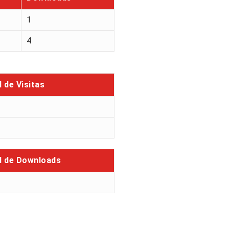
1
4
l de Visitas
l de Downloads