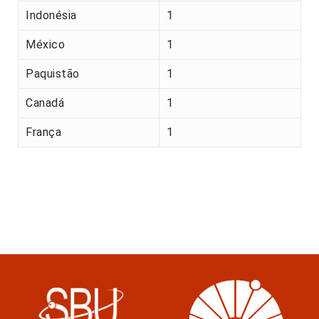
Indonésia
1
México
1
Paquistão
1
Canadá
1
França
1