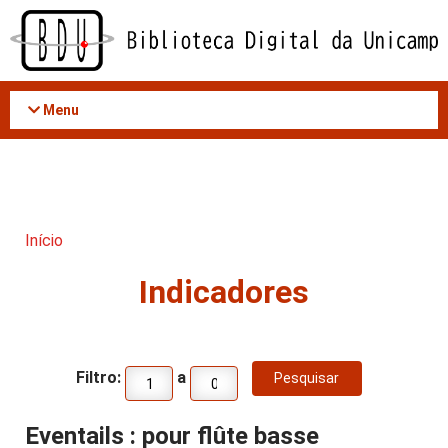
Acessar
o
conteúdo
Menu
Início
Indicadores
Filtro:
a
Eventails : pour flûte basse