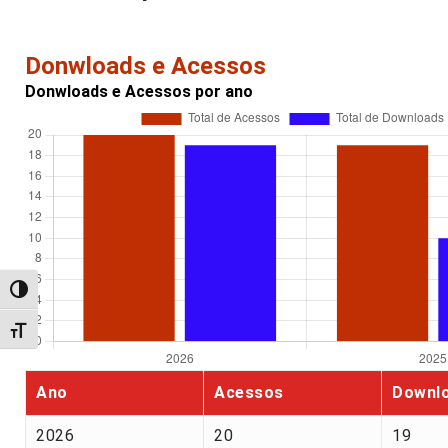
Donwloads e Acessos
Donwloads e Acessos por ano
Alternar alto contraste
Alternar tamanho da fonte
Ano
Acessos
Downl
2026
20
19