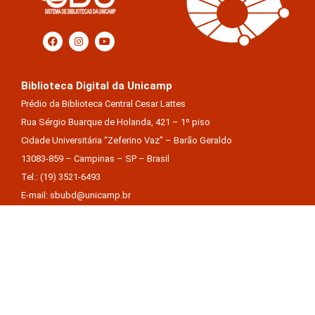
Biblioteca Digital da Unicamp
Prédio da Biblioteca Central Cesar Lattes
Rua Sérgio Buarque de Holanda, 421 – 1º piso
Cidade Universitária “Zeferino Vaz” – Barão Geraldo
13083-859 – Campinas – SP – Brasil
Tel.: (19) 3521-6493
E-mail: sbubd@unicamp.br
Equipe de desenvolvimento da nova BD:
Keite Aparecida Duarte
Márcio Vinícius De Jesus Almeida
Saul Victor De Castro E Silva
A Biblioteca Digital da Unicamp está licenciado com uma Licença Creative Commons –