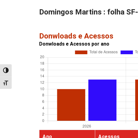
Domingos Martins : folha SF-2
Donwloads e Acessos
Donwloads e Acessos por ano
Alternar alto contraste
Alternar tamanho da fonte
Ano
Acessos