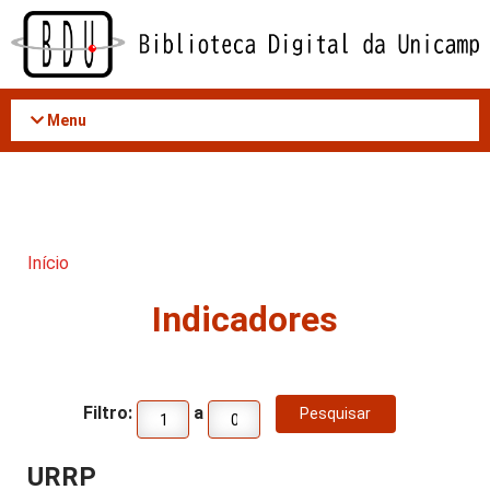
Acessar
o
conteúdo
Menu
Início
Indicadores
Filtro:
a
URRP