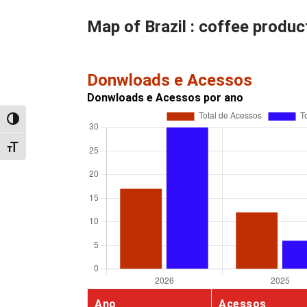
Map of Brazil : coffee produc
Donwloads e Acessos
Donwloads e Acessos por ano
Alternar alto contraste
Alternar tamanho da fonte
Ano
Acessos