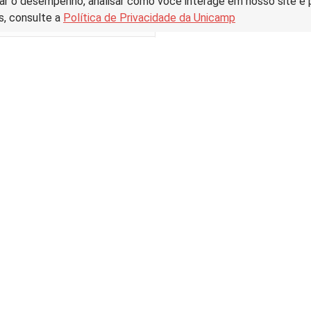
ar o desempenho, analisar como você interage em nosso site e pe
s, consulte a
Política de Privacidade da Unicamp