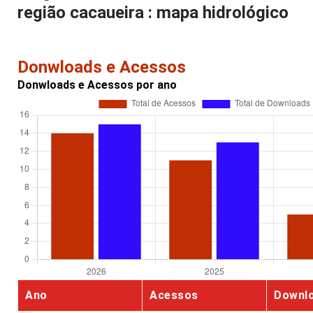
região cacaueira : mapa hidrológico
Donwloads e Acessos
Donwloads e Acessos por ano
Ano
Acessos
Downl