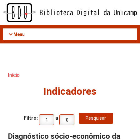
Acessar
o
conteúdo
Menu
Início
Indicadores
Filtro:
a
Diagnóstico sócio-econômico da