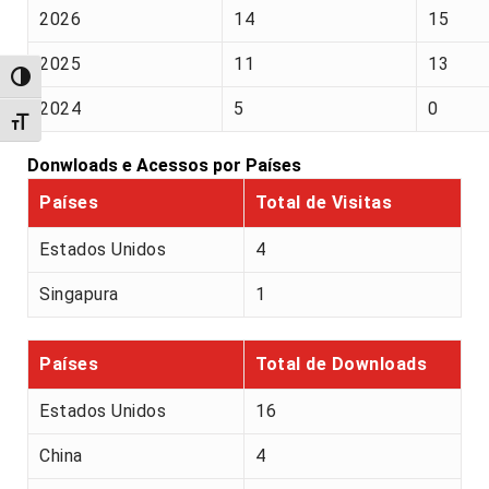
2026
14
15
2025
11
13
Alternar alto contraste
2024
5
0
Alternar tamanho da fonte
Donwloads e Acessos por Países
Países
Total de Visitas
Estados Unidos
4
Singapura
1
Países
Total de Downloads
Estados Unidos
16
China
4