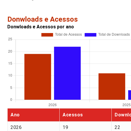
Donwloads e Acessos
Donwloads e Acessos por ano
Ano
Acessos
Downl
2026
19
22