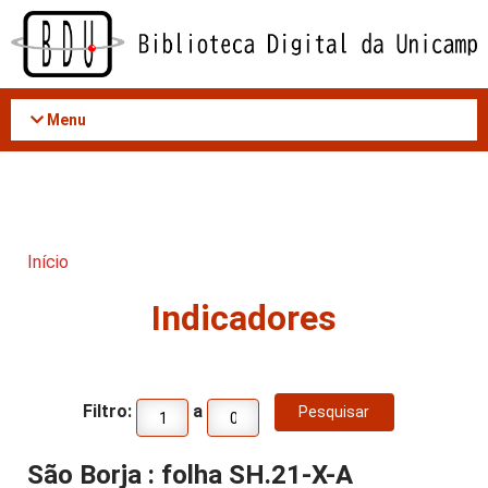
Acessar
o
conteúdo
Menu
Início
Indicadores
Filtro:
a
São Borja : folha SH.21-X-A