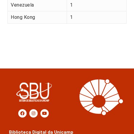
Venezuela
1
Hong Kong
1
Biblioteca Digital da Unicamp