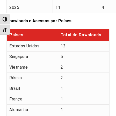
2025
11
4
Alternar alto contraste
Donwloads e Acessos por Países
Alternar tamanho da fonte
Países
Total de Downloads
Estados Unidos
12
Singapura
5
Vietname
2
Rússia
2
Brasil
1
França
1
Alemanha
1