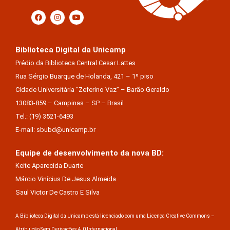
Biblioteca Digital da Unicamp
Prédio da Biblioteca Central Cesar Lattes
Rua Sérgio Buarque de Holanda, 421 – 1º piso
Cidade Universitária “Zeferino Vaz” – Barão Geraldo
13083-859 – Campinas – SP – Brasil
Tel.: (19) 3521-6493
E-mail: sbubd@unicamp.br
Equipe de desenvolvimento da nova BD:
Keite Aparecida Duarte
Márcio Vinícius De Jesus Almeida
Saul Victor De Castro E Silva
A Biblioteca Digital da Unicamp está licenciado com uma Licença Creative Commons –
Atribuição Sem Derivações 4.0 Internacional