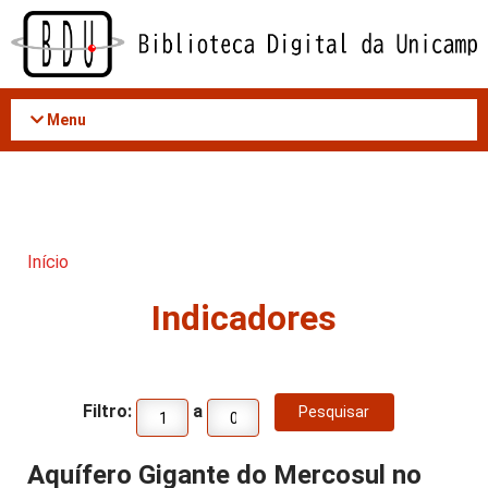
Acessar
o
conteúdo
Menu
Início
Indicadores
Filtro:
a
Aquífero Gigante do Mercosul no