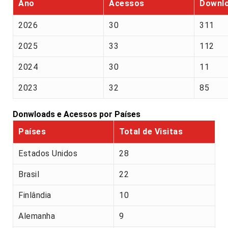
Ano
Acessos
Downl
2026
30
311
2025
33
112
2024
30
11
2023
32
85
Donwloads e Acessos por Países
Países
Total de Visitas
Estados Unidos
28
Brasil
22
Finlândia
10
Alemanha
9