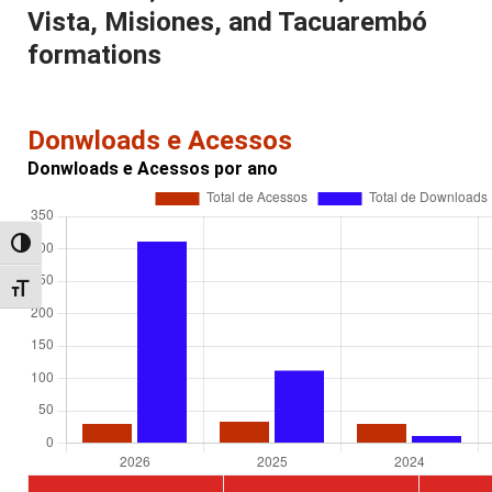
Vista, Misiones, and Tacuarembó
formations
Donwloads e Acessos
Donwloads e Acessos por ano
Alternar alto contraste
Alternar tamanho da fonte