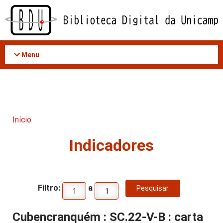
Acessar
o
conteúdo
Menu
Início
Indicadores
Filtro:
a
Cubencranquém : SC.22-V-B : carta