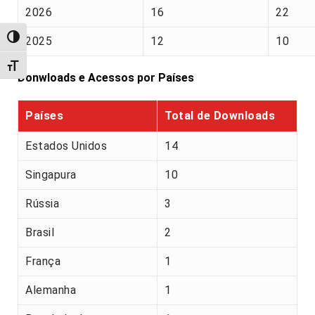
2026
16
22
Alternar alto contraste
2025
12
10
Alternar tamanho da fonte
Donwloads e Acessos por Países
Países
Total de Downloads
Estados Unidos
14
Singapura
10
Rússia
3
Brasil
2
França
1
Alemanha
1