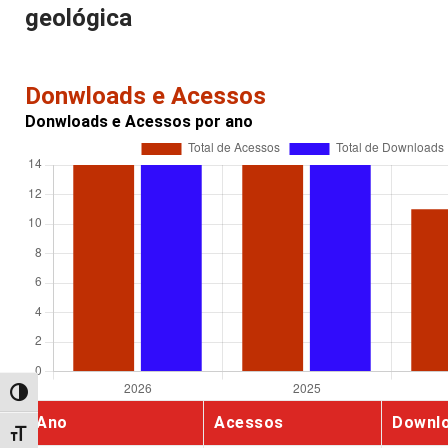
geológica
Donwloads e Acessos
Donwloads e Acessos por ano
Alternar alto contraste
Ano
Acessos
Downl
Alternar tamanho da fonte