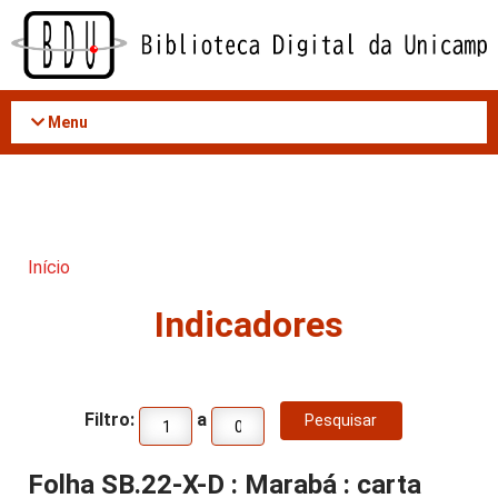
Acessar
o
conteúdo
Menu
Início
Indicadores
Filtro:
a
Folha SB.22-X-D : Marabá : carta