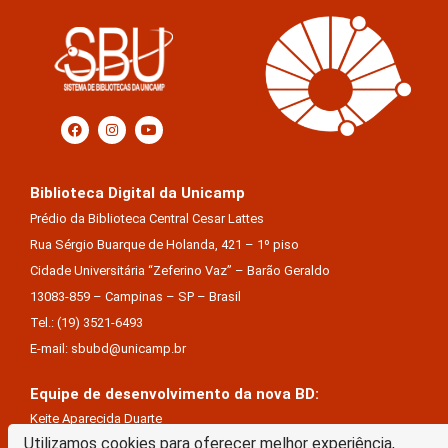
Biblioteca Digital da Unicamp
Prédio da Biblioteca Central Cesar Lattes
Rua Sérgio Buarque de Holanda, 421 – 1º piso
Cidade Universitária “Zeferino Vaz” – Barão Geraldo
13083-859 – Campinas – SP – Brasil
Tel.: (19) 3521-6493
E-mail: sbubd@unicamp.br
Equipe de desenvolvimento da nova BD:
Keite Aparecida Duarte
Utilizamos cookies para oferecer melhor experiência,
Márcio Vinícius De Jesus Almeida