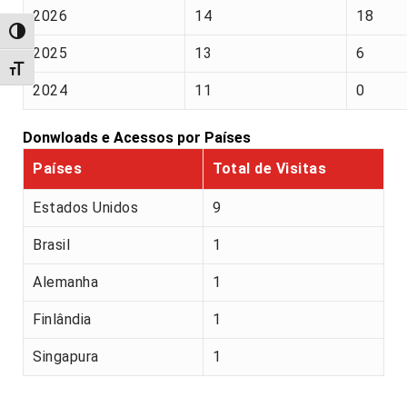
2026
14
18
Alternar alto contraste
2025
13
6
Alternar tamanho da fonte
2024
11
0
Donwloads e Acessos por Países
Países
Total de Visitas
Estados Unidos
9
Brasil
1
Alemanha
1
Finlândia
1
Singapura
1