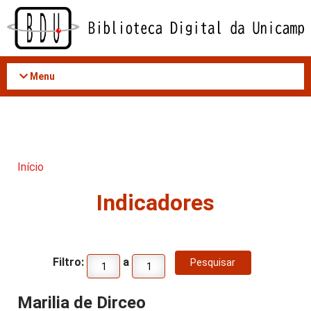
Acessar
o
conteúdo
Menu
Início
Indicadores
Filtro:
a
Marilia de Dirceo