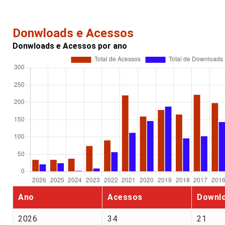
Donwloads e Acessos
Donwloads e Acessos por ano
Ano
Acessos
Downl
2026
34
21