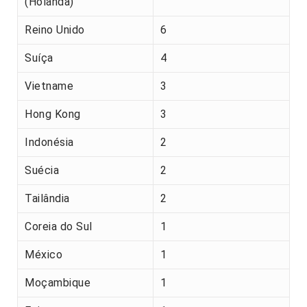
(Holanda)
Reino Unido
6
Suíça
4
Vietname
3
Hong Kong
3
Indonésia
2
Suécia
2
Tailândia
2
Coreia do Sul
1
México
1
Moçambique
1