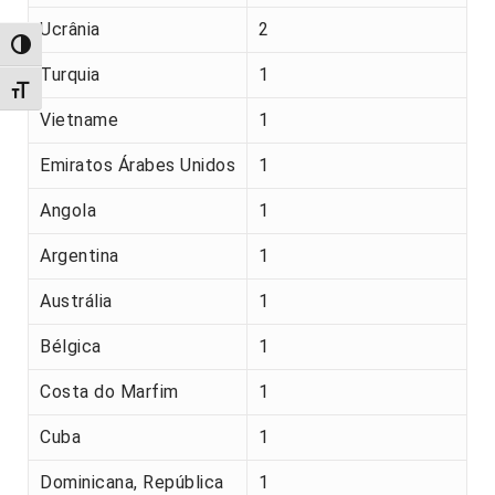
Ucrânia
2
Alternar alto contraste
Turquia
1
Alternar tamanho da fonte
Vietname
1
Emiratos Árabes Unidos
1
Angola
1
Argentina
1
Austrália
1
Bélgica
1
Costa do Marfim
1
Cuba
1
Dominicana, República
1