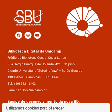
Biblioteca Digital da Unicamp
Prédio da Biblioteca Central Cesar Lattes
Rua Sérgio Buarque de Holanda, 421 – 1º piso
Cidade Universitária “Zeferino Vaz” – Barão Geraldo
13083-859 – Campinas – SP – Brasil
Tel.: (19) 3521-6493
E-mail: sbubd@unicamp.br
Equipe de desenvolvimento da nova BD:
Keite Aparecida Duarte
Utilizamos cookies para oferecer