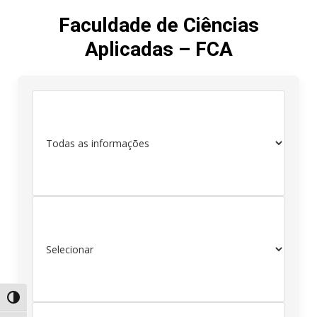
Faculdade de Ciências
Aplicadas – FCA
Alternar alto contraste