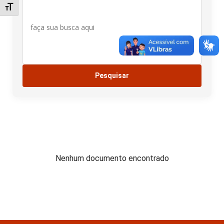
Alternar tamanho da fonte
Nenhum documento encontrado