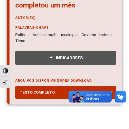
completou um mês
AUTOR(ES)
PALAVRAS-CHAVE
Política; Administração municipal; Governo Izalene
Tiene
INDICADORES
Alternar alto contraste
ARQUIVOS DISPONÍVEIS PARA DOWNLOAD
Alternar tamanho da fonte
TEXTO COMPLETO
PDF