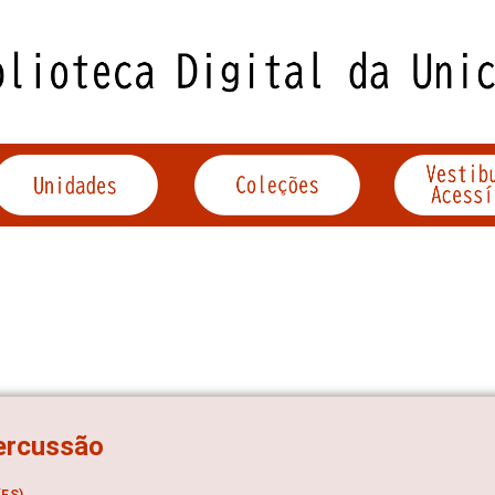
ercussão
ES)