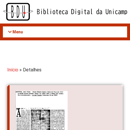
Acessar
o
conteúdo
Menu
Início
» Detalhes