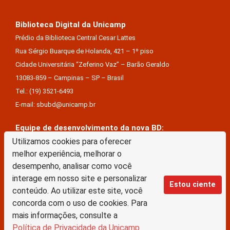
Biblioteca Digital da Unicamp
Prédio da Biblioteca Central Cesar Lattes
Rua Sérgio Buarque de Holanda, 421 – 1º piso
Cidade Universitária “Zeferino Vaz” – Barão Geraldo
13083-859 – Campinas – SP – Brasil
Tel.: (19) 3521-6493
E-mail: sbubd@unicamp.br
Equipe de desenvolvimento da nova BD:
Keite Aparecida Duarte
Utilizamos cookies para oferecer
melhor experiência, melhorar o
Márcio Vinícius De Jesus Almeida
desempenho, analisar como você
Saul Victor De Castro E Silva
interage em nosso site e personalizar
Estou ciente
conteúdo. Ao utilizar este site, você
A Biblioteca Digital da Unicamp está licenciado com uma Licença Creative Commons –
concorda com o uso de cookies. Para
Atribuição Sem Derivações 4.0 Internacional
mais informações, consulte a
Política de Privacidade da Unicamp