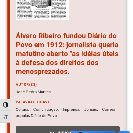
Álvaro Ribeiro fundou Diário do
Povo em 1912: jornalista queria
matutino aberto "as idéias úteis
à defesa dos direitos dos
menosprezados.
AUTOR(ES)
José Pedro Martins
PALAVRAS-CHAVE
Alternar alto contraste
Cultura; Comunicação; Imprensa; Jornais; Correio
popular; Diário do Povo
Alternar tamanho da fonte