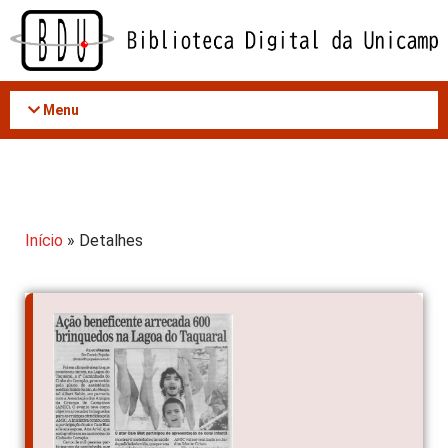
Acessar
o
conteúdo
Menu
Início
» Detalhes