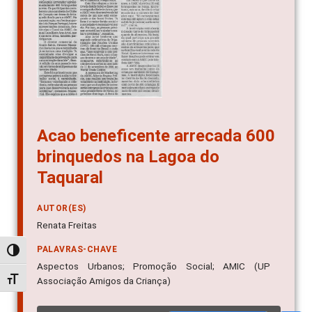
Acao beneficente arrecada 600
brinquedos na Lagoa do
Taquaral
AUTOR(ES)
Renata Freitas
PALAVRAS-CHAVE
Alternar alto contraste
Aspectos Urbanos; Promoção Social; AMIC (UP
Alternar tamanho da fonte
Associação Amigos da Criança)