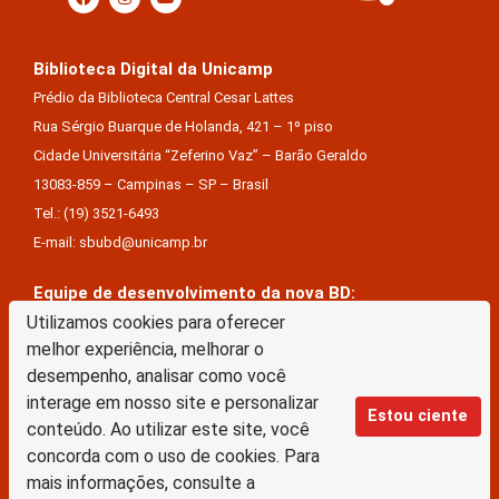
Biblioteca Digital da Unicamp
Prédio da Biblioteca Central Cesar Lattes
Rua Sérgio Buarque de Holanda, 421 – 1º piso
Cidade Universitária “Zeferino Vaz” – Barão Geraldo
13083-859 – Campinas – SP – Brasil
Tel.: (19) 3521-6493
E-mail: sbubd@unicamp.br
Equipe de desenvolvimento da nova BD:
Keite Aparecida Duarte
Utilizamos cookies para oferecer
melhor experiência, melhorar o
Márcio Vinícius De Jesus Almeida
desempenho, analisar como você
Saul Victor De Castro E Silva
interage em nosso site e personalizar
Estou ciente
conteúdo. Ao utilizar este site, você
A Biblioteca Digital da Unicamp está licenciado com uma Licença Creative Commons –
concorda com o uso de cookies. Para
Atribuição Sem Derivações 4.0 Internacional
mais informações, consulte a