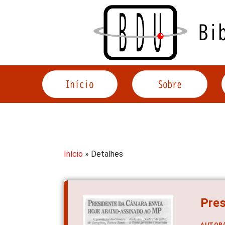
Acessar
o
conteúdo
Início
» Detalhes
Pres
AUTOR(