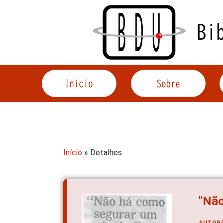
Acessar
o
conteúdo
Início
» Detalhes
"Não
AUTOR(