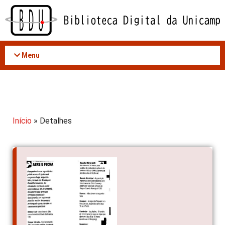
Acessar
o
conteúdo
Menu
Início
» Detalhes