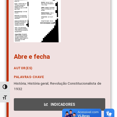
Abre e fecha
AUTOR(ES)
PALAVRAS-CHAVE
História; História geral; Revolução Constitucionalista de
Alternar alto contraste
1932
Alternar tamanho da fonte
INDICADORES