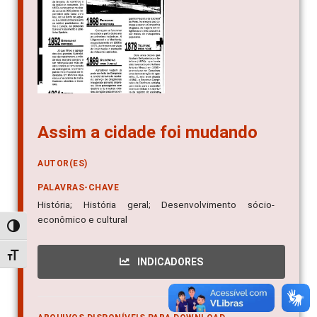
Assim a cidade foi mudando
AUTOR(ES)
PALAVRAS-CHAVE
História; História geral; Desenvolvimento sócio-
econômico e cultural
Alternar alto contraste
Alternar tamanho da fonte
INDICADORES