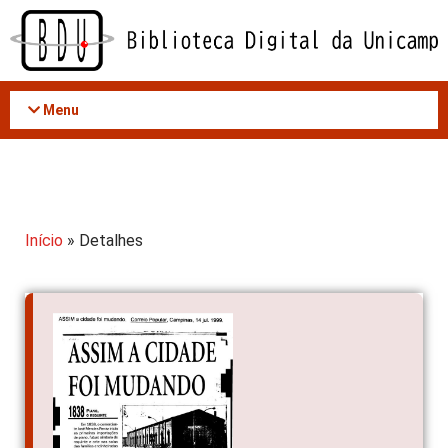
Acessar
o
conteúdo
Menu
Início
» Detalhes