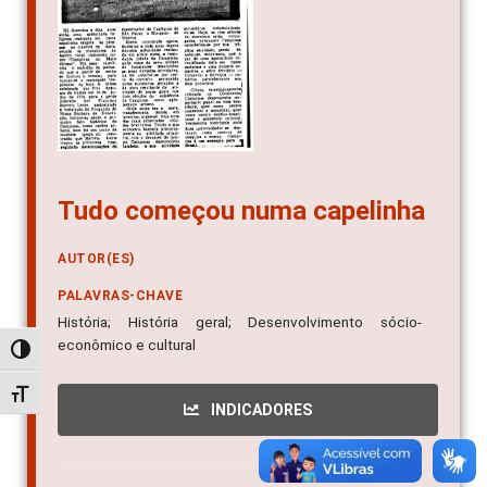
Tudo começou numa capelinha
AUTOR(ES)
PALAVRAS-CHAVE
História; História geral; Desenvolvimento sócio-
econômico e cultural
Alternar alto contraste
Alternar tamanho da fonte
INDICADORES