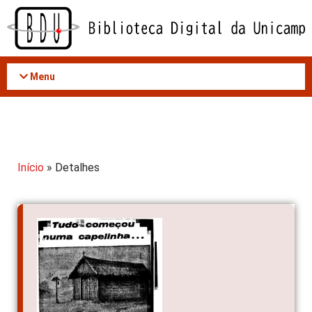
Acessar
o
conteúdo
Menu
Início
» Detalhes