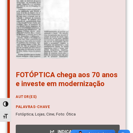
FOTÓPTICA chega aos 70 anos
e investe em modernização
AUTOR(ES)
Alternar alto contraste
PALAVRAS-CHAVE
Fotóptica; Lojas; Cine; Foto: Ótica
Alternar tamanho da fonte
INDICADORES