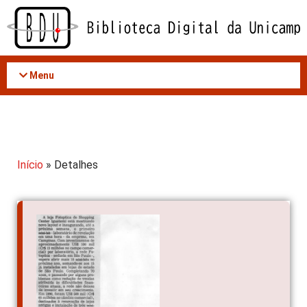
Acessar
o
conteúdo
Menu
Início
» Detalhes