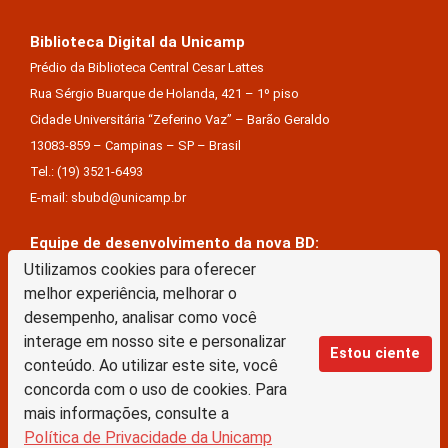
Biblioteca Digital da Unicamp
Prédio da Biblioteca Central Cesar Lattes
Rua Sérgio Buarque de Holanda, 421 – 1º piso
Cidade Universitária “Zeferino Vaz” – Barão Geraldo
13083-859 – Campinas – SP – Brasil
Tel.: (19) 3521-6493
E-mail: sbubd@unicamp.br
Equipe de desenvolvimento da nova BD:
Utilizamos cookies para oferecer
Keite Aparecida Duarte
melhor experiência, melhorar o
Márcio Vinícius De Jesus Almeida
desempenho, analisar como você
Saul Victor De Castro E Silva
interage em nosso site e personalizar
Estou ciente
conteúdo. Ao utilizar este site, você
A Biblioteca Digital da Unicamp está licenciado com uma Licença Creative Commons –
concorda com o uso de cookies. Para
Atribuição Sem Derivações 4.0 Internacional
mais informações, consulte a
Política de Privacidade da Unicamp