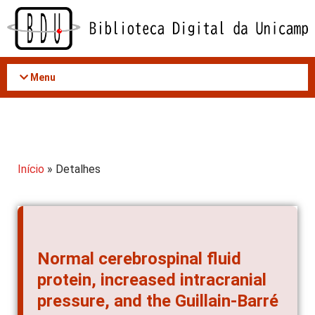
Acessar
o
conteúdo
Menu
Início
» Detalhes
Normal cerebrospinal fluid
protein, increased intracranial
pressure, and the Guillain-Barré