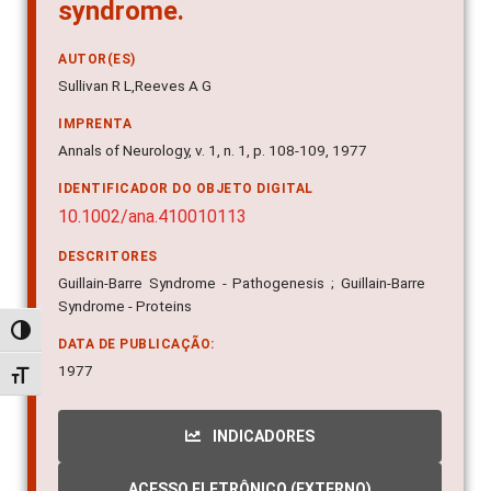
syndrome.
AUTOR(ES)
Sullivan R L,Reeves A G
IMPRENTA
Annals of Neurology, v. 1, n. 1, p. 108-109, 1977
IDENTIFICADOR DO OBJETO DIGITAL
10.1002/ana.410010113
DESCRITORES
Guillain-Barre Syndrome - Pathogenesis ; Guillain-Barre
Syndrome - Proteins
Alternar alto contraste
DATA DE PUBLICAÇÃO:
1977
Alternar tamanho da fonte
INDICADORES
ACESSO ELETRÔNICO (EXTERNO)