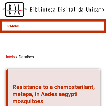
Acessar
o
conteúdo
Menu
Início
» Detalhes
Resistance to a chemosterilant,
metepa, in Aedes aegypti
mosquitoes