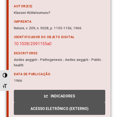
AUTOR(ES)
Klassen W,Matsumura F
IMPRENTA
Nature, v. 209, n. 5028, p. 1155-1156, 1966
IDENTIFICADOR DO OBJETO DIGITAL
10.1038/2091155a0
DESCRITORES
Aedes aegypti - Pathogenesis ; Aedes aegypti - Public
health
DATA DE PUBLICAÇÃO:
Alternar alto contraste
1966
Alternar tamanho da fonte
INDICADORES
ACESSO ELETRÔNICO (EXTERNO)