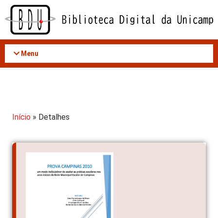
Acessar
o
conteúdo
Menu
Início
» Detalhes