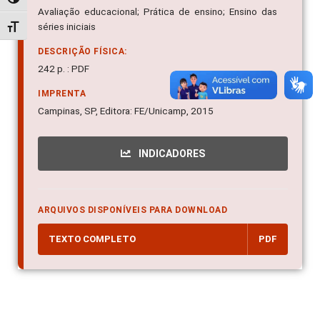
Alternar alto contraste
Avaliação educacional; Prática de ensino; Ensino das
séries iniciais
Alternar tamanho da fonte
DESCRIÇÃO FÍSICA:
242 p. : PDF
IMPRENTA
Campinas, SP, Editora: FE/Unicamp, 2015
INDICADORES
ARQUIVOS DISPONÍVEIS PARA DOWNLOAD
TEXTO COMPLETO
PDF