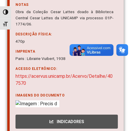
NOTAS
Obra da Coleção Cesar Lattes doado à Biblioteca
Alternar alto contraste
Central Cesar Lattes da UNICAMP via processo 01P-
1774/06.
Alternar tamanho da fonte
DESCRIÇÃO FÍSICA:
470p
IMPRENTA
Paris : Librairie Vuibert, 1938
ACESSO ELETRÔNICO:
https://acervus.unicamp.br/Acervo/Detalhe/40
7570
IMAGENS DO DOCUMENTO
INDICADORES