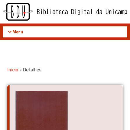
Acessar
o
conteúdo
Menu
Início
» Detalhes