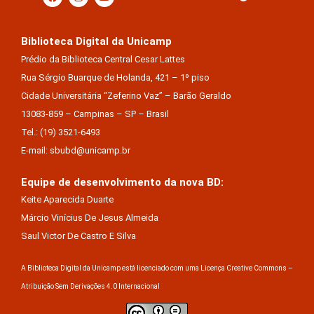
Biblioteca Digital da Unicamp
Prédio da Biblioteca Central Cesar Lattes
Rua Sérgio Buarque de Holanda, 421 – 1º piso
Cidade Universitária “Zeferino Vaz” – Barão Geraldo
13083-859 – Campinas – SP – Brasil
Tel.: (19) 3521-6493
E-mail: sbubd@unicamp.br
Equipe de desenvolvimento da nova BD:
Keite Aparecida Duarte
Márcio Vinícius De Jesus Almeida
Saul Victor De Castro E Silva
A Biblioteca Digital da Unicamp está licenciado com uma Licença Creative Commons –
Atribuição Sem Derivações 4.0 Internacional