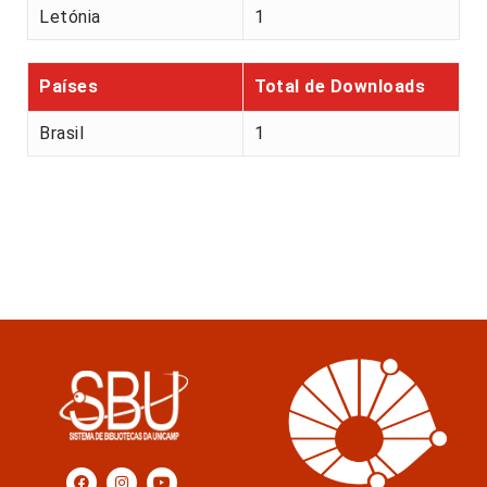
Letónia
1
Países
Total de Downloads
Brasil
1