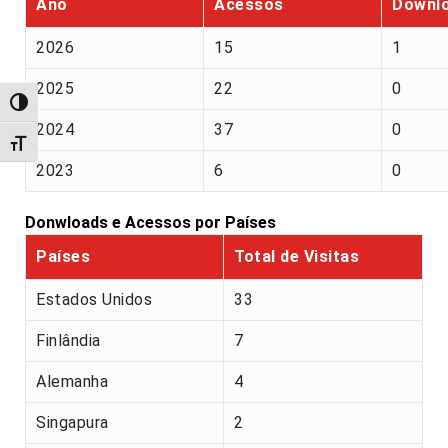
Ano
Acessos
Downl
2026
15
1
2025
22
0
Alternar alto contraste
2024
37
0
Alternar tamanho da fonte
2023
6
0
Donwloads e Acessos por Países
Países
Total de Visitas
Estados Unidos
33
Finlândia
7
Alemanha
4
Singapura
2