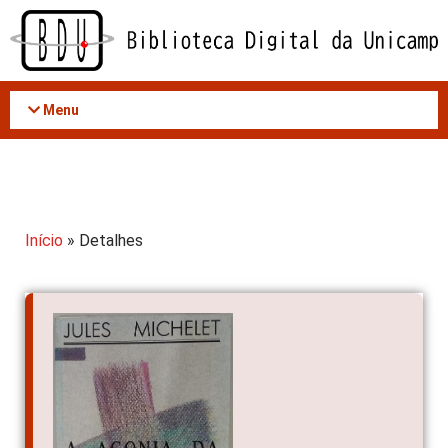
Acessar
o
conteúdo
Menu
Início
» Detalhes