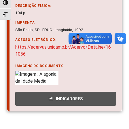
Alternar alto contraste
DESCRIÇÃO FÍSICA:
104 p
Alternar tamanho da fonte
IMPRENTA
São Paulo, SP : EDUC : Imaginário, 1992
ACESSO ELETRÔNICO:
https://acervus.unicamp.br/Acervo/Detalhe/16
1056
IMAGENS DO DOCUMENTO
INDICADORES