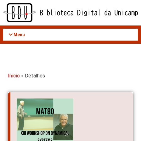
Acessar
o
conteúdo
Menu
Início
» Detalhes