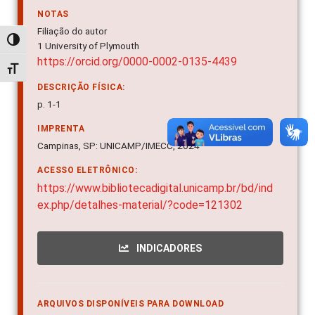
NOTAS
Filiação do autor
Alternar alto contraste
1 University of Plymouth
https://orcid.org/0000-0002-0135-4439
Alternar tamanho da fonte
DESCRIÇÃO FÍSICA:
p. 1-1
IMPRENTA
Campinas, SP: UNICAMP/IMECC, 2024
ACESSO ELETRÔNICO:
https://www.bibliotecadigital.unicamp.br/bd/ind
ex.php/detalhes-material/?code=121302
INDICADORES
ARQUIVOS DISPONÍVEIS PARA DOWNLOAD