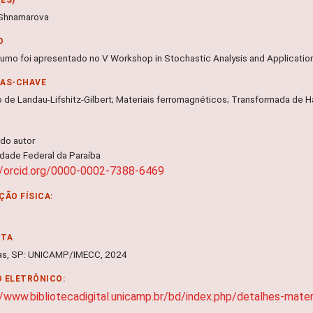
 Shnamarova
O
sumo foi apresentado no V Workshop in Stochastic Analysis and Applicatio
RAS-CHAVE
 de Landau-Lifshitz-Gilbert; Materiais ferromagnéticos; Transformada de H
 do autor
idade Federal da Paraíba
//orcid.org/0000-0002-7388-6469
ÇÃO FÍSICA:
NTA
as, SP: UNICAMP/IMECC, 2024
 ELETRÔNICO:
//www.bibliotecadigital.unicamp.br/bd/index.php/detalhes-mat