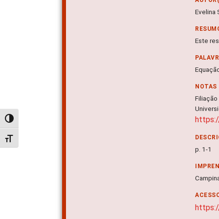
Evelina
RESUM
Este re
PALAV
Equação
NOTAS
Filiação
Univers
https:
Alternar alto contraste
DESCRI
Alternar tamanho da fonte
p. 1-1
IMPRE
Campin
ACESSO
https: