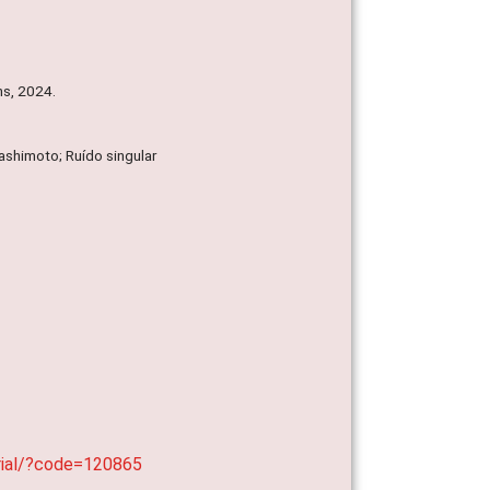
ns, 2024.
ashimoto; Ruído singular
erial/?code=120865