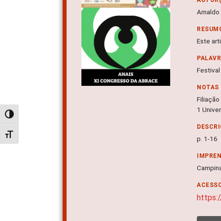
Arnaldo
RESUM
Este ar
PALAV
Festiva
NOTAS
Filiação
1 Unive
Alternar alto contraste
DESCRI
Alternar tamanho da fonte
p. 1-16
IMPRE
Campina
ACESSO
https: