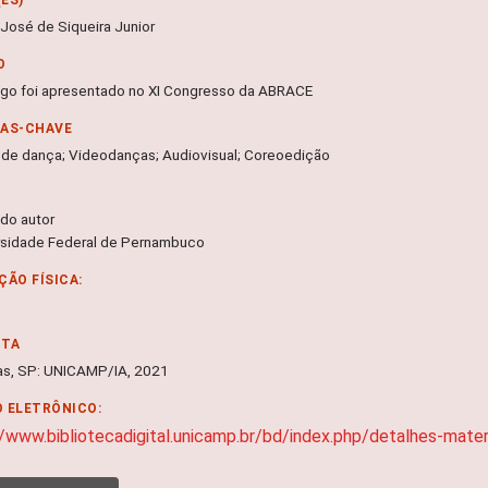
 José de Siqueira Junior
O
tigo foi apresentado no XI Congresso da ABRACE
RAS-CHAVE
l de dança; Videodanças; Audiovisual; Coreoedição
 do autor
rsidade Federal de Pernambuco
ÇÃO FÍSICA:
NTA
s, SP: UNICAMP/IA, 2021
 ELETRÔNICO:
//www.bibliotecadigital.unicamp.br/bd/index.php/detalhes-mat