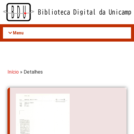
Acessar
o
conteúdo
Menu
Início
» Detalhes