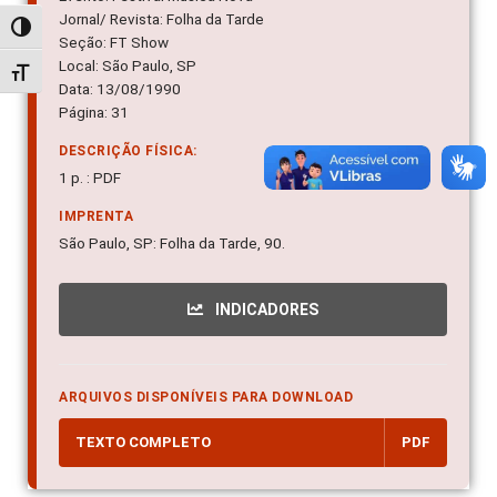
Jornal/ Revista: Folha da Tarde
Alternar alto contraste
Seção: FT Show
Local: São Paulo, SP
Alternar tamanho da fonte
Data: 13/08/1990
Página: 31
DESCRIÇÃO FÍSICA:
1 p. : PDF
IMPRENTA
São Paulo, SP: Folha da Tarde, 90.
INDICADORES
ARQUIVOS DISPONÍVEIS PARA DOWNLOAD
TEXTO COMPLETO
PDF