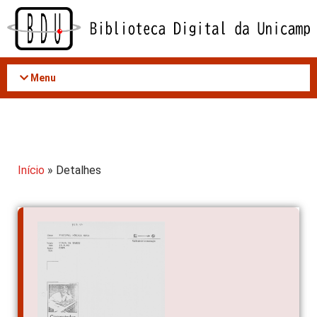
Acessar
o
conteúdo
Menu
Início
» Detalhes