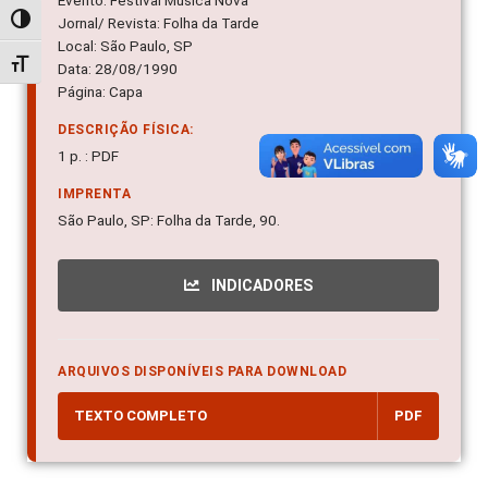
Evento: Festival Música Nova
Alternar alto contraste
Jornal/ Revista: Folha da Tarde
Local: São Paulo, SP
Alternar tamanho da fonte
Data: 28/08/1990
Página: Capa
DESCRIÇÃO FÍSICA:
1 p. : PDF
IMPRENTA
São Paulo, SP: Folha da Tarde, 90.
INDICADORES
ARQUIVOS DISPONÍVEIS PARA DOWNLOAD
TEXTO COMPLETO
PDF