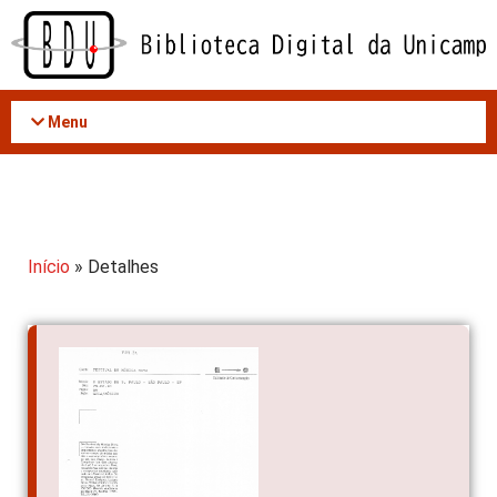
Acessar
o
conteúdo
Menu
Início
» Detalhes