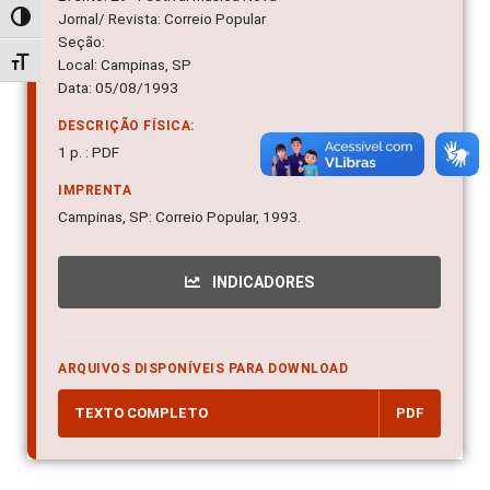
Jornal/ Revista: Correio Popular
Alternar alto contraste
Seção:
Alternar tamanho da fonte
Local: Campinas, SP
Data: 05/08/1993
DESCRIÇÃO FÍSICA:
1 p. : PDF
IMPRENTA
Campinas, SP: Correio Popular, 1993.
INDICADORES
ARQUIVOS DISPONÍVEIS PARA DOWNLOAD
TEXTO COMPLETO
PDF