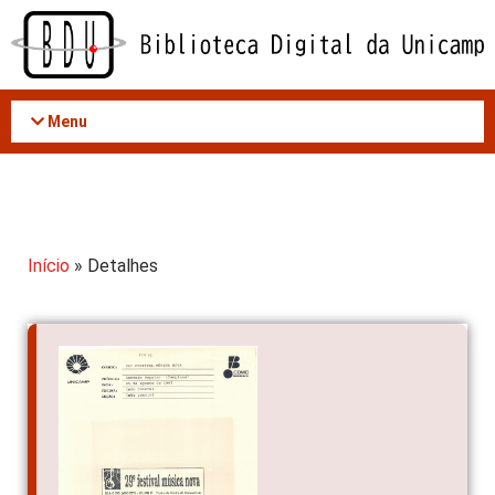
Acessar
o
conteúdo
Menu
Início
» Detalhes