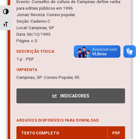
Evento: Conselho de cultura de Campinas define verba
para editais públicos em 1996
Alternar alto contraste
Jornal/ Revista: Correio popular
Seção: Caderno C
Alternar tamanho da fonte
Local: Campinas, SP
Data: 06/12/1995
Página: c-3
DESCRIÇÃO FÍSICA:
1 p. : PDF
IMPRENTA
Campinas, SP: Correio Popular, 95.
INDICADORES
ARQUIVOS DISPONÍVEIS PARA DOWNLOAD
TEXTO COMPLETO
PDF