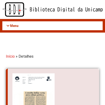
Acessar
o
conteúdo
Menu
Início
» Detalhes