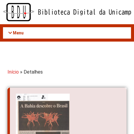
Acessar
o
conteúdo
Menu
Início
» Detalhes