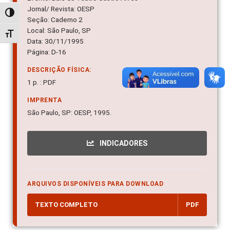
Jornal/ Revista: OESP
Alternar alto contraste
Seção: Caderno 2
Local: São Paulo, SP
Alternar tamanho da fonte
Data: 30/11/1995
Página: D-16
DESCRIÇÃO FÍSICA:
1 p. : PDF
IMPRENTA
São Paulo, SP: OESP, 1995.
INDICADORES
ARQUIVOS DISPONÍVEIS PARA DOWNLOAD
TEXTO COMPLETO
PDF