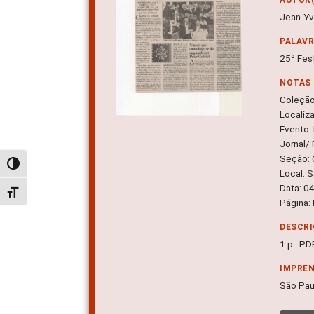
Jean-Yv
PALAV
25º Fes
NOTAS
Coleçã
Localiz
Evento:
Jornal/
Seção: 
Alternar alto contraste
Local: 
Data: 0
Alternar tamanho da fonte
Página:
DESCRI
1 p.: PD
IMPRE
São Pau