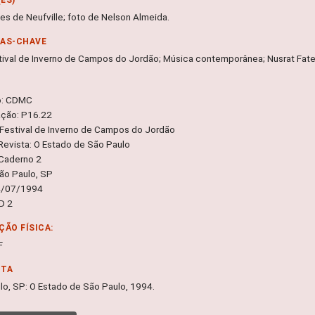
es de Neufville; foto de Nelson Almeida.
RAS-CHAVE
tival de Inverno de Campos do Jordão; Música contemporânea; Nusrat Fate
o: CDMC
ação: P16.22
 Festival de Inverno de Campos do Jordão
 Revista: O Estado de São Paulo
Caderno 2
São Paulo, SP
4/07/1994
 D 2
ÇÃO FÍSICA:
F
NTA
lo, SP: O Estado de São Paulo, 1994.