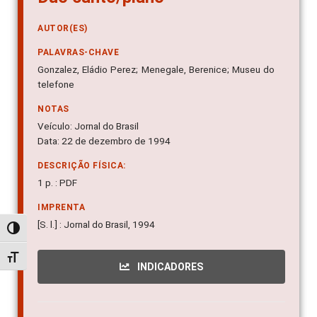
AUTOR(ES)
PALAVRAS-CHAVE
Gonzalez, Eládio Perez; Menegale, Berenice; Museu do
telefone
NOTAS
Veículo: Jornal do Brasil
Data: 22 de dezembro de 1994
DESCRIÇÃO FÍSICA:
1 p. : PDF
IMPRENTA
[S. l.] : Jornal do Brasil, 1994
Alternar alto contraste
Alternar tamanho da fonte
INDICADORES