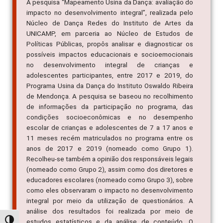
A pesquisa “Mapeamento Usina da Dança: avaliação do
impacto no desenvolvimento integral”, realizada pelo
Núcleo de Dança Redes do Instituto de Artes da
UNICAMP, em parceria ao Núcleo de Estudos de
Políticas Públicas, propôs analisar e diagnosticar os
possíveis impactos educacionais e socioemocionais
no desenvolvimento integral de crianças e
adolescentes participantes, entre 2017 e 2019, do
Programa Usina da Dança do Instituto Oswaldo Ribeira
de Mendonça. A pesquisa se baseou no recolhimento
de informações da participação no programa, das
condições socioeconômicas e no desempenho
escolar de crianças e adolescentes de 7 a 17 anos e
11 meses recém matriculados no programa entre os
anos de 2017 e 2019 (nomeado como Grupo 1).
Recolheu-se também a opinião dos responsáveis legais
(nomeado como Grupo 2), assim como dos diretores e
educadores escolares (nomeado como Grupo 3), sobre
como eles observaram o impacto no desenvolvimento
integral por meio da utilização de questionários. A
análise dos resultados foi realizada por meio de
Alternar alto contraste
estudos estatísticos e da análise de conteúdo. O