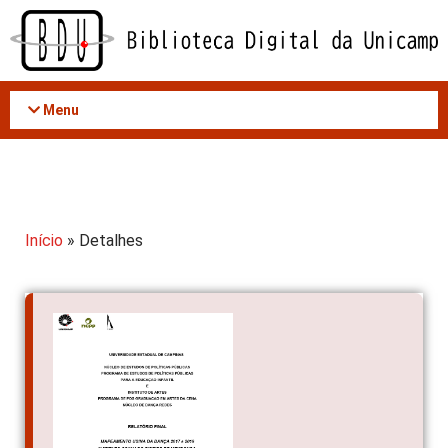
Acessar
o
conteúdo
Menu
Início
» Detalhes