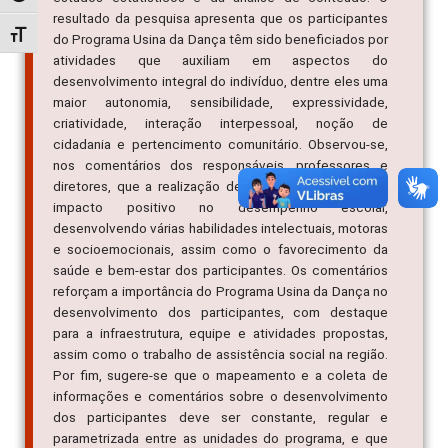
resultado da pesquisa apresenta que os participantes
Alternar tamanho da fonte
do Programa Usina da Dança têm sido beneficiados por
atividades que auxiliam em aspectos do
desenvolvimento integral do indivíduo, dentre eles uma
maior autonomia, sensibilidade, expressividade,
criatividade, interação interpessoal, noção de
cidadania e pertencimento comunitário. Observou-se,
nos comentários dos responsáveis, professores e
diretores, que a realização de práticas artísticas tem
impacto positivo no desempenho escolar,
desenvolvendo várias habilidades intelectuais, motoras
e socioemocionais, assim como o favorecimento da
saúde e bem-estar dos participantes. Os comentários
reforçam a importância do Programa Usina da Dança no
desenvolvimento dos participantes, com destaque
para a infraestrutura, equipe e atividades propostas,
assim como o trabalho de assistência social na região.
Por fim, sugere-se que o mapeamento e a coleta de
informações e comentários sobre o desenvolvimento
dos participantes deve ser constante, regular e
parametrizada entre as unidades do programa, e que