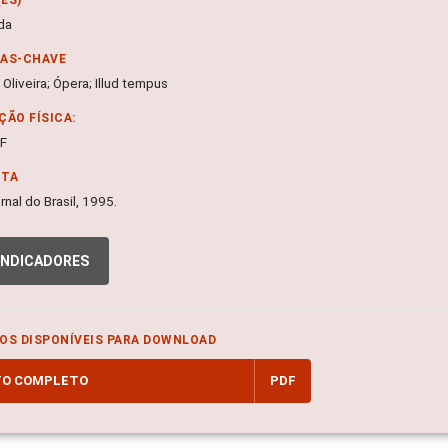
nda
RAS-CHAVE
Oliveira; Ópera; Illud tempus
ÇÃO FÍSICA:
DF
NTA
Jornal do Brasil, 1995.
INDICADORES
OS DISPONÍVEIS PARA DOWNLOAD
TO COMPLETO
PDF