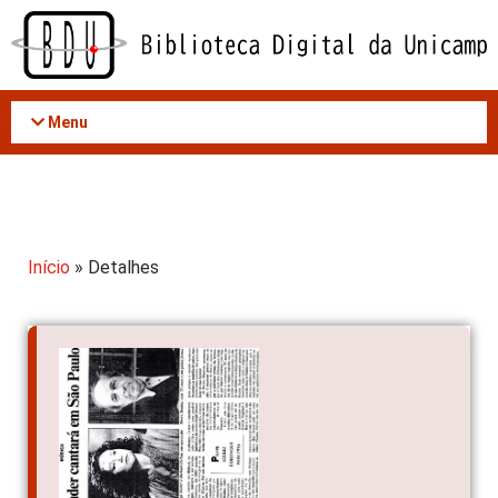
Acessar
o
conteúdo
Menu
Início
» Detalhes