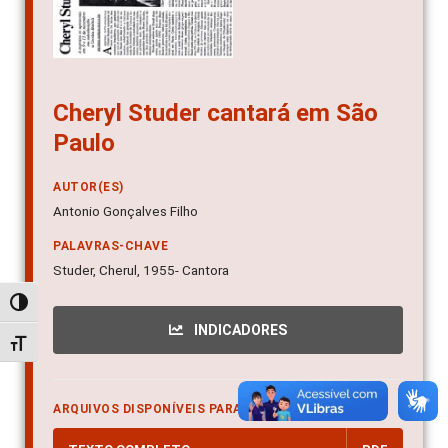
Cheryl Studer cantará em São
Paulo
AUTOR(ES)
Antonio Gonçalves Filho
PALAVRAS-CHAVE
Studer, Cherul, 1955- Cantora
Alternar alto contraste
INDICADORES
Alternar tamanho da fonte
ARQUIVOS DISPONÍVEIS PARA DOWNLOAD