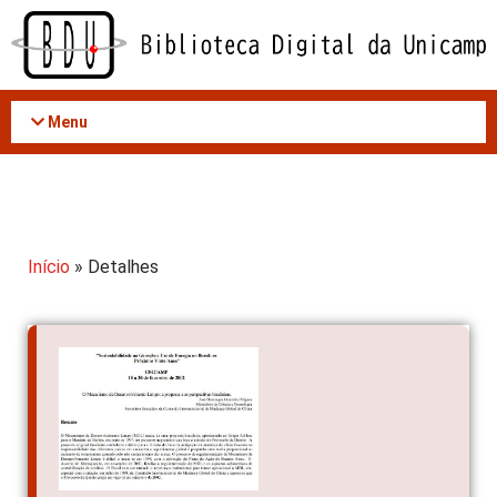
Acessar
o
conteúdo
Menu
Início
» Detalhes