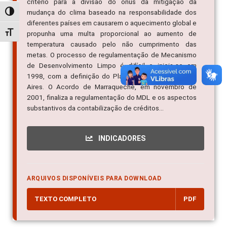
critério para a divisão do ônus da mitigação da
mudança do clima baseado na responsabilidade dos
Alternar alto contraste
diferentes países em causarem o aquecimento global e
Alternar tamanho da fonte
propunha uma multa proporcional ao aumento de
temperatura causado pelo não cumprimento das
metas. O processo de regulamentação de Mecanismo
de Desenvolvimento Limpo é difícil e inicia-se em
1998, com a definição do Plano de Ação de Buenos
Aires. O Acordo de Marraqueche, em novembro de
2001, finaliza a regulamentação do MDL e os aspectos
substantivos da contabilização de créditos...
INDICADORES
ARQUIVOS DISPONÍVEIS PARA DOWNLOAD
TEXTO COMPLETO
PDF