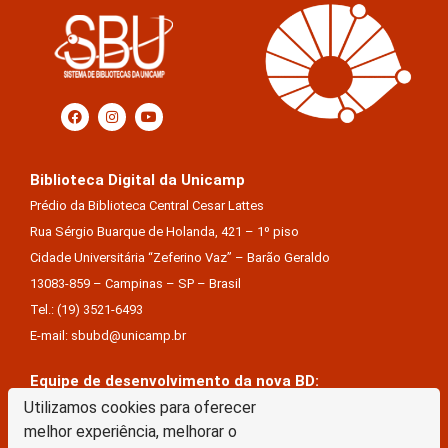
Biblioteca Digital da Unicamp
Prédio da Biblioteca Central Cesar Lattes
Rua Sérgio Buarque de Holanda, 421 – 1º piso
Cidade Universitária “Zeferino Vaz” – Barão Geraldo
13083-859 – Campinas – SP – Brasil
Tel.: (19) 3521-6493
E-mail: sbubd@unicamp.br
Equipe de desenvolvimento da nova BD:
Utilizamos cookies para oferecer
Keite Aparecida Duarte
melhor experiência, melhorar o
Márcio Vinícius De Jesus Almeida