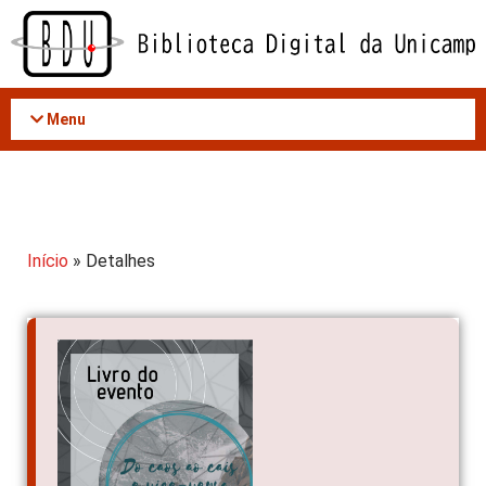
Acessar
o
conteúdo
Menu
Início
» Detalhes